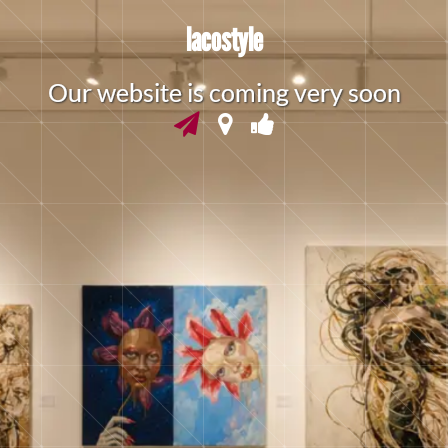
lacostyle
O
u
r
w
e
b
s
i
t
e
i
s
c
o
m
i
n
g
v
e
r
y
s
o
o
n